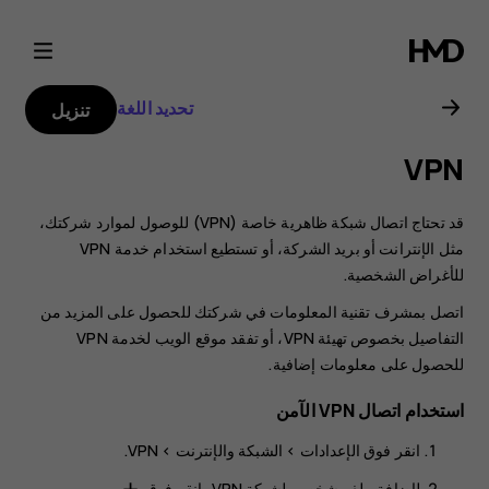
دليل
مستخدم
تحديد اللغة
تنزيل
هاتف
VPN
Nokia
قد تحتاج اتصال شبكة ظاهرية خاصة (VPN) للوصول لموارد شركتك،
8.1
مثل الإنترانت أو بريد الشركة، أو تستطيع استخدام خدمة VPN
للأغراض الشخصية.
اتصل بمشرف تقنية المعلومات في شركتك للحصول على المزيد من
التفاصيل بخصوص تهيئة VPN، أو تفقد موقع الويب لخدمة VPN
للحصول على معلومات إضافية.
استخدام اتصال VPN الآمن
انقر فوق
الإعدادات
>
الشبكة والإنترنت
>
VPN
.
لإضافة ملف شخصي لشبكة VPN، انقر فوق
.