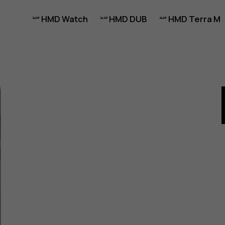
HMD Watch
HMD DUB
HMD Terra M