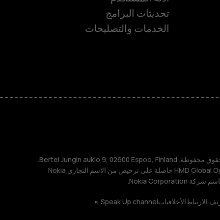
تحديثات البرامج
ة
الخدمات والتصليحات
TM و © 2026 HMD Global. جميع الحقوق محفوظة. Bertel Jungin aukio 9, 02600 Espoo, Finland.
مُعرِّف الشركة: 2724044-2. شركة HMD Global Oy حاصلة على ترخيص من الاسم التجاري Nokia
يف الارتباط
الأخلاقيات
Speak Up channel