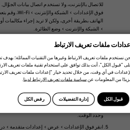
للاتصال بالإنترنت، ولا تستخدم اتصال بيانات الجوَّال
فوق
>
>
Wi-Fi
، وقم بت
الهاتف بطريقة أخرى، ولكن لا تريد إجراء مكالمات أو
>
>
وضع الطائرة
.
يغلق وضع الطائرة الاتصالات بشبكة الجوّال ويقوم بإيقاف 
عدادات ملفات تعريف الارتباط
لتوفير الطاقة:
ن نستخدم ملفات تعريف الارتباط وغيرها من التقنيات المماثلة؛ بهدف
اشحن البطارية بالكامل دائمًا.
ى "قبول الكل"، أنت بذلك توافق على استخدام تقنية ملفات تعريف الارتبا
إعدادات في أي وقت، من خلال تحديد خيار "إعدادات ملفات تعريف الار
قم بكتم الأصوات غير الضرورية، مثل أصوات اللمس. 
يدًا من المعلومات عن
سياسة ملفات تعريف الارتباط لدينا
.
الأصوات الأخرى والاهتزازات
، حدد الأصوات التي تريد
استخدم سماعات أذن سلكية بدلاً من مكبر الصوت.
قبول الكل
إدارة التفضيلات
رفض الكل
قم بضبط شاشة الهاتف ليتم إغلاقها بعد وقت قصير. ا
وحدد الوقت.
انقر فوق
الإعدادات
>
عرض
>
إعدادات متقدمة
>
در