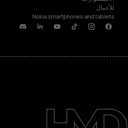
للأعمال
Nokia smartphones and tablets
Discord
Linkedin
Youtube
Tiktok
Instagram
Facebook
حول
الدعم
English
Saudi Arabia