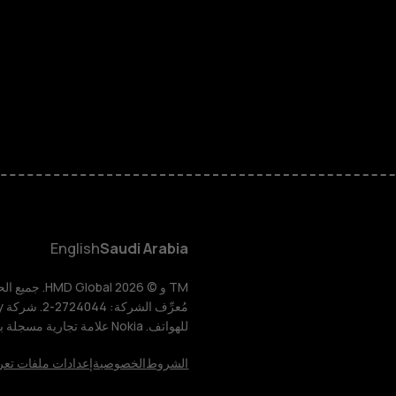
الهواتف المميز
الأكسسوارات
HMD Terra M
HMD DUB
English
Saudi Arabia
HMD Watch
للهواتف. Nokia علامة تجارية مسجلة باسم شركة Nokia Corporation.
للأعمال
الشروط
الخصوصية
إعدادات ملفات تعر