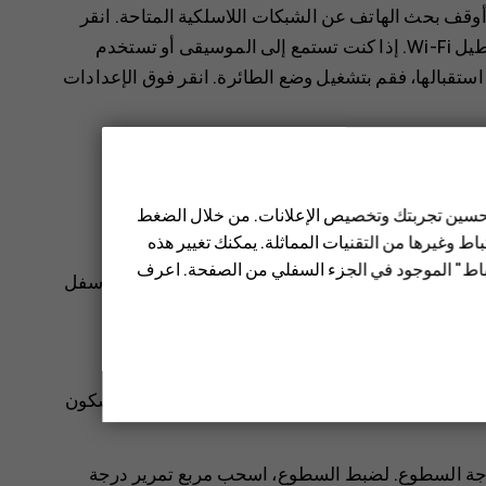
. أوقف بحث الهاتف عن الشبكات اللاسلكية المتاحة. انقر
عطيل
Wi-Fi
. إذا كنت تستمع إلى الموسيقى أو تستخدم
 استقبالها، فقم بتشغيل وضع الطائرة. انقر فوق
الإعدادات
تشغيل ميزات الاتصال اللاسلكي الخاصة بجهازك.
 تحسين تجربتك وتخصيص الإعلانات. من خلال الضغط
ط وغيرها من التقنيات المماثلة. يمكنك تغيير هذه
تباط" الموجود في الجزء السفلي من الصفحة. اعرف
انقر فوق
>
الصوت
>
إعدادات متقدمة
وأسفل
 الاحتفاظ بها.
نقر فوق
الإعدادات
>
>
إعدادات متقدمة
>
السكون
جة السطوع
. لضبط السطوع، اسحب مربع تمرير درجة