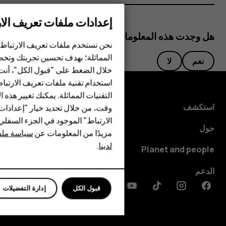
إعدادات ملفات تعريف الار
الهواتف الذكية
هل وجدت هذه المعلومات مفيدة؟
نحن نستخدم ملفات تعريف الارتباط 
الهواتف المميزة
المماثلة؛ بهدف تحسين تجربتك وتخص
نعم
لا
خلال الضغط على "قبول الكل"، أنت
الأكسسوارات
استخدام تقنية ملفات تعريف الارتبا
HMD Terra M
التقنيات المماثلة. يمكنك تغيير هذه 
استكشف
وقت، من خلال تحديد خيار "إعدادا
HMD DUB
الارتباط" الموجود في الجزء السفل
حول
مزيدًا من المعلومات عن
سياسة ملفا
HMD Watch
لدينا
.
Planet and people
للأعمال
الدعم
قبول الكل
إدارة التفضيلات
Discord
Linkedin
Youtube
Tiktok
Instagram
Facebook