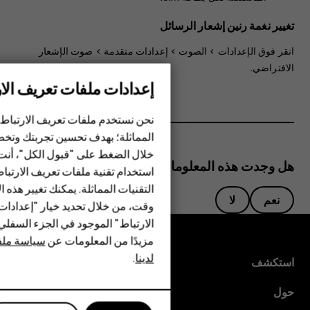
تغيير نغمة رنين إشعار الرسائل
انقر فوق
الإعدادات
>
الصوت
>
إعدادات متقدمة
>
صوت الإشعار
الافتراضي
.
إعدادات ملفات تعريف الار
الهواتف الذكية
نحن نستخدم ملفات تعريف الارتباط 
الهواتف المميزة
المماثلة؛ بهدف تحسين تجربتك وتخص
خلال الضغط على "قبول الكل"، أنت
الأكسسوارات
هل وجدت هذه المعلومات مفيدة؟
استخدام تقنية ملفات تعريف الارتبا
HMD Terra M
التقنيات المماثلة. يمكنك تغيير هذه 
نعم
لا
وقت، من خلال تحديد خيار "إعدادا
HMD DUB
الارتباط" الموجود في الجزء السفل
مزيدًا من المعلومات عن
سياسة ملفا
HMD Watch
لدينا
.
استكشف
للأعمال
حول