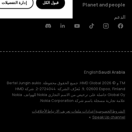
قبول الكل
إدارة التفضيلات
Planet and people
الدعم
Discord
Linkedin
Youtube
Tiktok
Instagram
Facebook
English
Saudi Arabia
TM و © 2026 HMD Global. جميع الحقوق محفوظة. Bertel Jungin aukio
9, 02600 Espoo, Finland. مُعرِّف الشركة: 2724044-2. شركة HMD
Global Oy حاصلة على ترخيص من الاسم التجاري Nokia للهواتف. Nokia
علامة تجارية مسجلة باسم شركة Nokia Corporation.
الشروط
الخصوصية
إعدادات ملفات تعريف الارتباط
الأخلاقيات
Speak Up channel