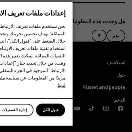
إعدادات ملفات تعريف الار
الهواتف الذكية
هل وجدت هذه المعلومات مفيدة؟
نحن نستخدم ملفات تعريف الارتباط 
الهواتف المميزة
المماثلة؛ بهدف تحسين تجربتك وتخص
نعم
لا
خلال الضغط على "قبول الكل"، أنت
الأكسسوارات
استخدام تقنية ملفات تعريف الارتبا
HMD Terra M
التقنيات المماثلة. يمكنك تغيير هذه 
استكشف
وقت، من خلال تحديد خيار "إعدادا
HMD DUB
الارتباط" الموجود في الجزء السفل
حول
مزيدًا من المعلومات عن
سياسة ملفا
HMD Watch
لدينا
.
Planet and people
للأعمال
الدعم
قبول الكل
إدارة التفضيلات
Discord
Linkedin
Youtube
Tiktok
Instagram
Facebook