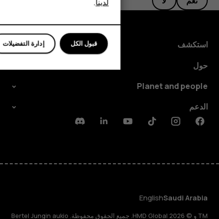
نعم
لا
لدينا
.
للأعمال
قبول الكل
إدارة التفضيلات
استكشف
حول
Planet and people
الدعم
Discord
Linkedin
Youtube
Tiktok
Instagram
Facebook
English
Saudi Arabia
TM و © 2026 HMD Global. جميع الحقوق محفوظة. Bertel Jungin aukio