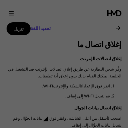
دليل
مستخدم
تحديد اللغة
تنزيل
هاتف
إغلاق اتصال ما
Nokia
إغلاق اتصالات الإنترنت
8.1
وفِّر شحن البطارية عن طريق إغلاق اتصالات الإنترنت قيد التشغيل في
الخلفية. يمكنك القيام بذلك بدون إغلاق أية تطبيقات.
انقر فوق
الإعدادات
الشبكة والإنترنت
Wi-Fi‬
.
قم بتبديل
Wi-Fi
إلى
.
إغلاق اتصال بيانات الجوال
اسحب لأسفل من أعلى الشاشة، وانقر فوق
بيانات الجوَّال
وقم
network_cell
بتبديل
بيانات الجوَّال
إلى إيقاف.