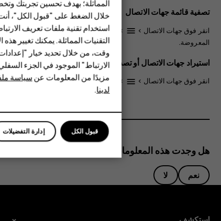
الهواتف المميزة
المماثلة؛ بهدف تحسين تجربتك وتخص
تصفية قائمة جهات الاتصال
خلال الضغط على "قبول الكل"، أنت
الأكسسوارات
استخدام تقنية ملفات تعريف الارتبا
انقر فوق
جهات الاتصال
>
>
الإعدادات
>
جهات الاتصال
settings
menu
HMD Terra M
التقنيات المماثلة. يمكنك تغيير هذه 
المعروضة
.
وقت، من خلال تحديد خيار "إعدادا
HMD DUB
استيراد جهات الاتصال أو تصديرها
الارتباط" الموجود في الجزء السفل
مزيدًا من المعلومات عن
سياسة ملفا
HMD Watch
انقر فوق
جهات الاتصال
>
>
الإعدادات
>
استيراد/تصدير
.
settings
menu
لدينا
.
للأعمال
قبول الكل
إدارة التفضيلات
هل وجدت هذه المعلومات مفيدة؟
نعم
لا
استكشف