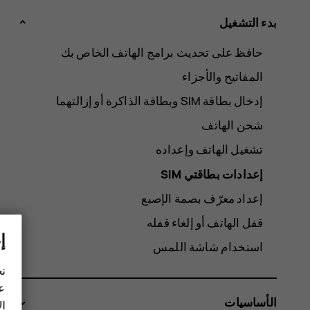
بدء التشغيل
حافظ على تحديث برامج الهاتف الخاص بك
المفاتيح والأجزاء
شحن الهاتف
تشغيل الهاتف وإعداده
إعدادات بطاقتي SIM
إعداد معرّف بصمة الإصبع
قفل الهاتف أو إلغاء قفله
إ
استخدام شاشة اللمس
نح
عل
الأساسيات
ال