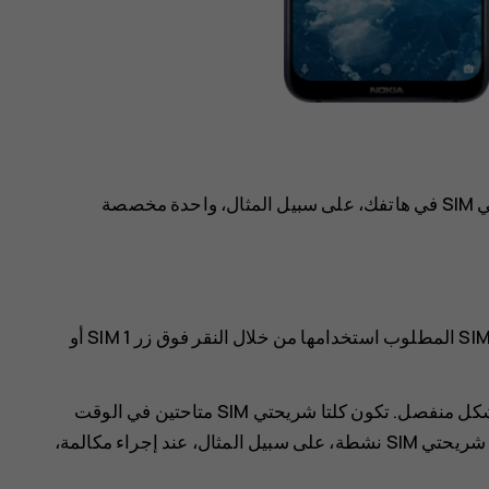
‏‫إذا كان هاتفك يدعم شريحتي SIM، فيمكنك استخدام بطاقتي SIM في هاتفك، على سبيل المثال، واحدة مخصصة
على سبيل المثال، عند إجراء مكالمة، يمكنك اختيار شريحة SIM المطلوب استخدامها من خلال النقر فوق زر SIM 1 أو
يعرض هاتفك حالة الشبكة لكل شريحة من شريحتي SIM بشكل منفصل. تكون كلتا شريحتي SIM متاحتين في الوقت
ذاته في حال عدم استخدام الجهاز، ولكن عندما تكون إحدى شريحتي SIM نشطة، على سبيل المثال، عند إجراء مكالمة،