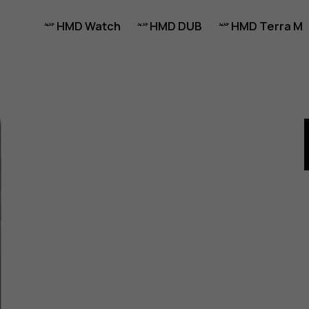
HMD Watch
HMD DUB
HMD Terra M