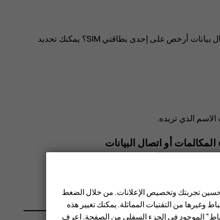
هل تريد ألا يتداخل العمل مع وقت فراغك؟ أو هل لديك اتصال بيانات أرخص على إحدى بطاقتي SIM؟ يمكنك تحديد
يره، ثم حدد بطاقة SIM.
 تحسين تجربتك وتخصيص الإعلانات. من خلال الضغط
ط وغيرها من التقنيات المماثلة. يمكنك تغيير هذه
تباط" الموجود في الجزء السفلي من الصفحة. اعرف