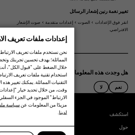
تغيير نغمة رنين إشعار الرسائل
انقر فوق
الإعدادات
>
الصوت
>
إعدادات متقدمة
>
صوت الإشعار
الافتراضي
.
إعدادات ملفات تعريف الار
الهواتف الذكية
نحن نستخدم ملفات تعريف الارتباط 
الهواتف المميزة
المماثلة؛ بهدف تحسين تجربتك وتخص
خلال الضغط على "قبول الكل"، أنت
الأكسسوارات
هل وجدت هذه المعلومات مفيدة؟
استخدام تقنية ملفات تعريف الارتبا
HMD Terra M
التقنيات المماثلة. يمكنك تغيير هذه 
نعم
لا
وقت، من خلال تحديد خيار "إعدادا
HMD DUB
الارتباط" الموجود في الجزء السفل
مزيدًا من المعلومات عن
سياسة ملفا
HMD Watch
لدينا
.
استكشف
للأعمال
حول