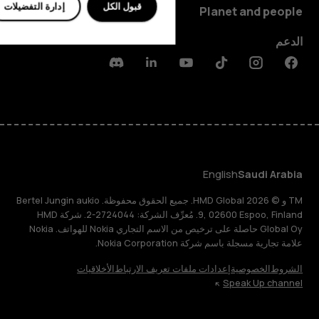
قبول الكل
إدارة التفضيلات
Planet and people
الدعم
Discord
Linkedin
Youtube
Tiktok
Instagram
Facebook
English
Saudi Arabia
TM و © 2026 HMD Global. جميع الحقوق محفوظة. Bertel Jungin aukio
9, 02600 Espoo, Finland. مُعرِّف الشركة: 2724044-2. شركة HMD
Global Oy حاصلة على ترخيص من الاسم التجاري Nokia للهواتف. Nokia
علامة تجارية مسجلة باسم شركة Nokia Corporation.
الشروط
الخصوصية
إعدادات ملفات تعريف الارتباط
الأخلاقيات
Speak Up channel