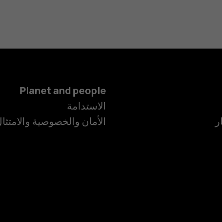
Planet and people
الاستدامة
ر
الأمان والخصوصية والامتثا
الهواتف الذكية
الهواتف المميز
الأكسسوارات