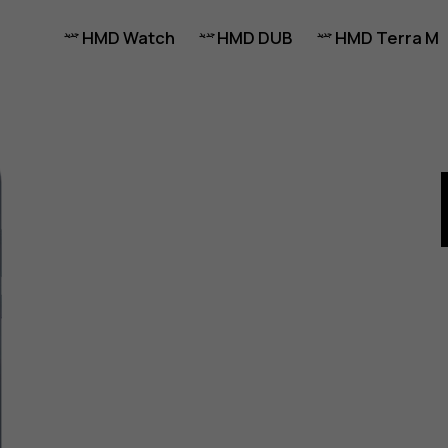
HMD Watch
HMD DUB
HMD Terra M