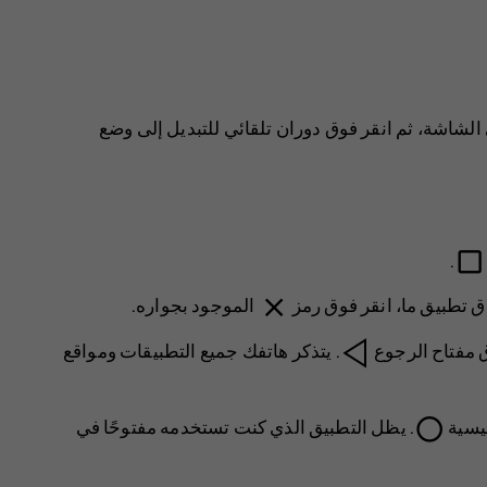
لشاشة، ثم انقر فوق
دوران تلقائي
للتبديل إلى
وضع
check_box_outline_blank
.
close
اق تطبيق ما، انقر فوق رمز
الموجود بجواره.
ق مفتاح الرجوع
. يتذكر هاتفك جميع التطبيقات ومواقع
panorama_fish_eye
ئيسية
. يظل التطبيق الذي كنت تستخدمه مفتوحًا في