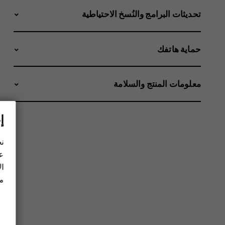
تحديثات البرامج والنُسخ الاحتياطية
حماية هاتفك
معلومات المنتج والسلامة
إ
نح
عل
ال
مز