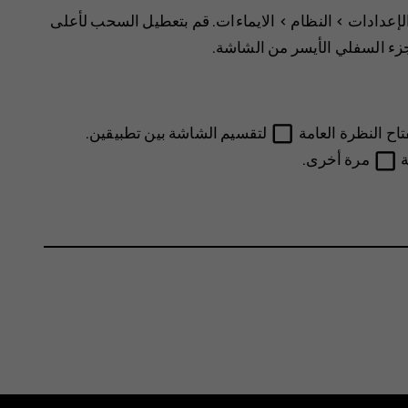
لإعدادات‏‎
>
النظام
>
الايماءات
. قم بتعطيل
السحب لأعلى
لجزء السفلي الأيسر من الشاشة.
check_box_outline_blank
اح النظرة العامة
لتقسيم الشاشة بين تطبيقين.
check_box_outline_blank
ة
مرة أخرى.