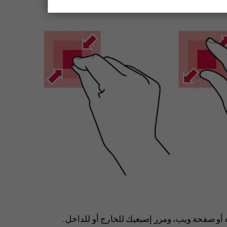
أو صفحة ويب، ومرر إصبعيك للخارج أو للداخل.