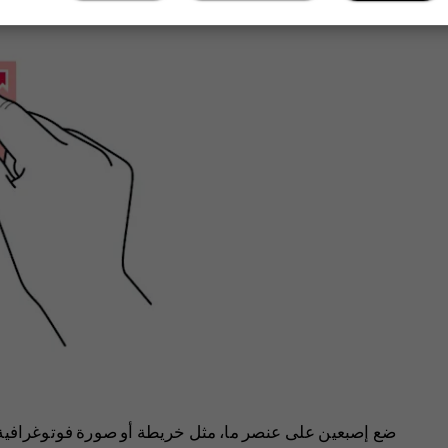
ضع إصبعين على عنصر ما، مثل خريطة أو صورة فوتوغرافية 