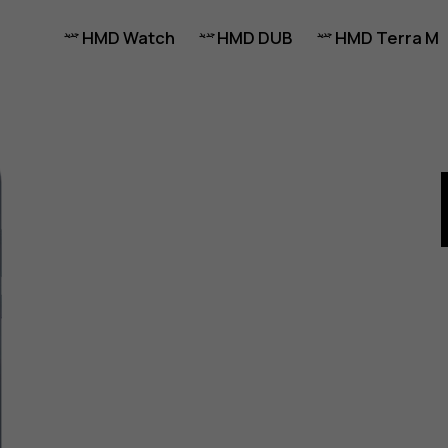
HMD Watch
HMD DUB
HMD Terra M