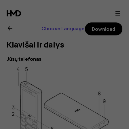
HMD
105
Choose Language
Download
4G
Klavišai ir dalys
user
Jūsų telefonas
guide