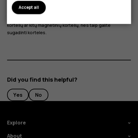
Accept all
Įrenginio dalys yra magnetinės. Įrenginys gali pritraukti
metalinius daiktus. Ilgai nelaikykite šalia įrenginio kredito
kortelių ar kitų magnetinių kortelių, nes taip galite
sugadinti korteles.
Did you find this helpful?
Yes
No
Explore
About