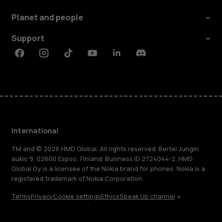
Planet and people
Support
Facebook
Instagram
Tiktok
Youtube
Linkedin
Discord
International
TM and © 2026 HMD Global. All rights reserved. Bertel Jungin
aukio 9, 02600 Espoo, Finland. Business ID 2724044-2. HMD
Global Oy is a licensee of the Nokia brand for phones. Nokia is a
registered trademark of Nokia Corporation.
Terms
Privacy
Cookie settings
Ethics
Speak Up channel
About
Blog