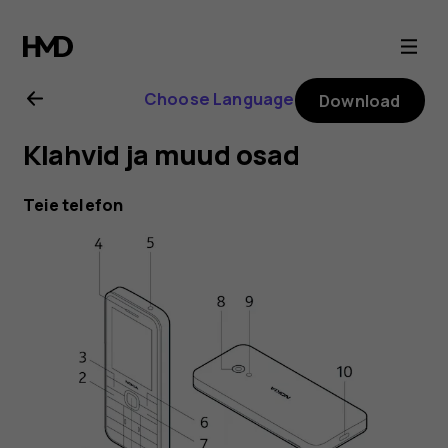
Nokia
225
Choose Language
Download
4G
Klahvid ja muud osad
(2024)
Teie telefon
user
guide