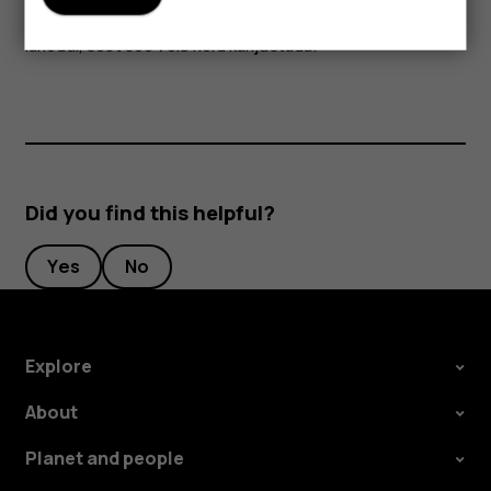
krediitkaarte või teisi magnetribakaarte liiga pikalt seadme
lähedal, sest see võib neid kahjustada.
Did you find this helpful?
Yes
No
Explore
About
Planet and people