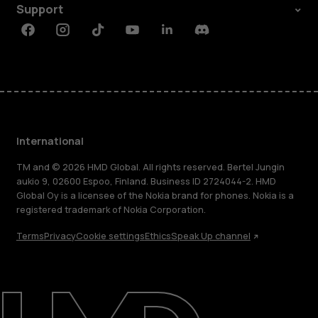
Support
Facebook
Instagram
Tiktok
Youtube
Linkedin
Discord
International
TM and © 2026 HMD Global. All rights reserved. Bertel Jungin
aukio 9, 02600 Espoo, Finland. Business ID 2724044-2. HMD
Global Oy is a licensee of the Nokia brand for phones. Nokia is a
registered trademark of Nokia Corporation.
Terms
Privacy
Cookie settings
Ethics
Speak Up channel
About
Blog
Repair, reuse, recycle
Sustainability