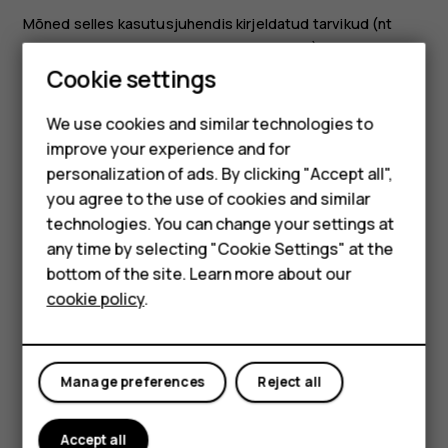
Mõned selles kasutusjuhendis kirjeldatud tarvikud (nt
laadija, peakomplekt või andmesidekaabel) võivad olla
Smartphones
müügil eraldi.
Cookie settings
Feature phones
Märkus.
Saate seadistada telefoni turvakoodi
We use cookies and similar technologies to
küsima. Valige
Menüü
>
Seaded
>
Turvalisus
>
improve your experience and for
Phones for kids
Klahvikaitse
>
Turvakood
ja sisestage kood. Võtke
personalization of ads. By clicking "Accept all",
arvesse, et peate koodi meelde jätma, sest HMD
Accessories
you agree to the use of cookies and similar
Global ei saa seda avada ega sellest mööda minna.
technologies. You can change your settings at
HMD Terra M
any time by selecting "Cookie Settings" at the
Osad ja ühendusliidesed, magnetism
bottom of the site. Learn more about our
For business
Ärge ühendage seadmega signaali edastavaid seadmeid,
cookie policy
.
kuna see võib seadet kahjustada. Ärge ühendage
Tablets
heliliidesesse ühtegi toiteallikat. Kui ühendate selle
seadme heliliidesesse heakskiiduta välisseadme või
peakomplekti, olge helitugevusega ettevaatlik.
Manage preferences
Reject all
Mõni seadme osa on magnetiline. Seadme ja metallosade
Accept all
vahel võib tekkida magnetiline tõmme. Ärge hoidke