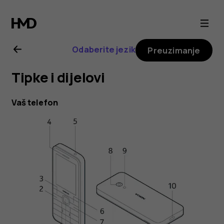
Nokia
225
Odaberite jezik
Preuzimanje
4G
Tipke i dijelovi
(2024)
Vaš telefon
user
guide