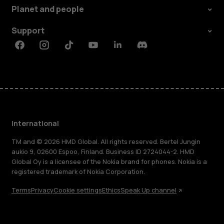
Planet and people
Support
Facebook
Instagram
Tiktok
Youtube
Linkedin
Discord
International
TM and © 2026 HMD Global. All rights reserved. Bertel Jungin
aukio 9, 02600 Espoo, Finland. Business ID 2724044-2. HMD
Global Oy is a licensee of the Nokia brand for phones. Nokia is a
registered trademark of Nokia Corporation.
Terms
Privacy
Cookie settings
Ethics
Speak Up channel
About
Blog