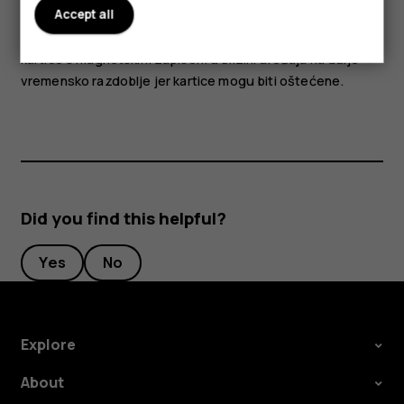
Accept all
Dijelovi uređaja su magnetski. Uređaj može privući
metalne materijale. Ne ostavljajte kreditne kartice ili druge
kartice s magnetskim zapisom u blizini uređaja na dulje
vremensko razdoblje jer kartice mogu biti oštećene.
Did you find this helpful?
Yes
No
Explore
About