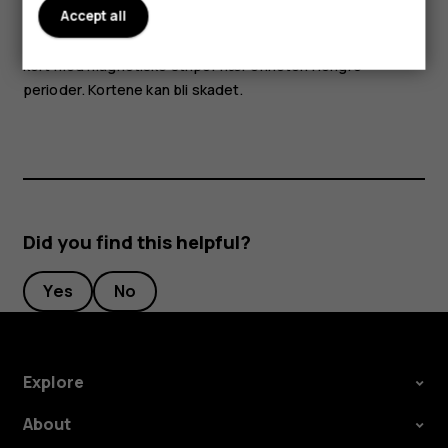
Accept all
Deler av enheten er magnetiske. Metalliske materialer kan
tiltrekke seg enheten. Ikke plasser kredittkort eller andre
kort med magnetiske striper nær enheten i lengre
perioder. Kortene kan bli skadet.
Did you find this helpful?
Yes
No
Explore
About