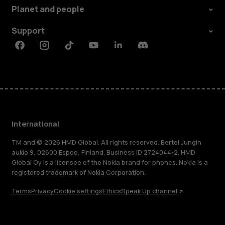
Planet and people
Support
Facebook
Instagram
Tiktok
Youtube
Linkedin
Discord
International
TM and © 2026 HMD Global. All rights reserved. Bertel Jungin
aukio 9, 02600 Espoo, Finland. Business ID 2724044-2. HMD
Global Oy is a licensee of the Nokia brand for phones. Nokia is a
registered trademark of Nokia Corporation.
Terms
Privacy
Cookie settings
Ethics
Speak Up channel
About
Blog