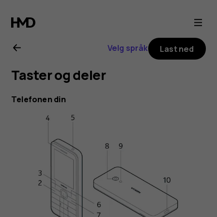
Nokia
225
Velg språk
Last ned
4G
Taster og deler
(2024)
Telefonen din
user
guide