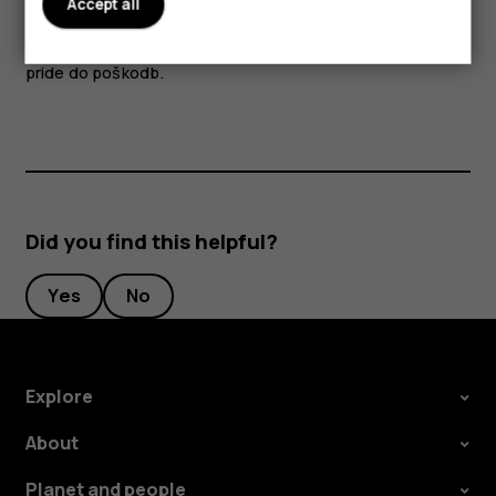
Accept all
predmete. Kreditnih in drugih kartic z magnetnim zapisom
ne postavljajte zraven naprave za dalj časa, ker lahko
pride do poškodb.
Did you find this helpful?
Yes
No
Explore
About
Planet and people