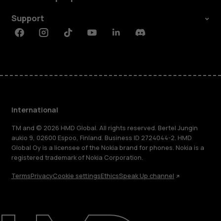
Support
Facebook
Instagram
Tiktok
Youtube
Linkedin
Discord
International
TM and © 2026 HMD Global. All rights reserved. Bertel Jungin
aukio 9, 02600 Espoo, Finland. Business ID 2724044-2. HMD
Global Oy is a licensee of the Nokia brand for phones. Nokia is a
registered trademark of Nokia Corporation.
Terms
Privacy
Cookie settings
Ethics
Speak Up channel
About
Blog
Repair, reuse, recycle