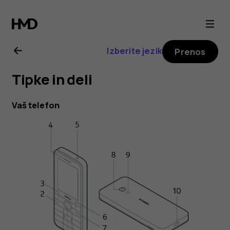
Nokia
225
Izberite jezik
Prenos
4G
Tipke in deli
(2024)
Vaš telefon
user
guide