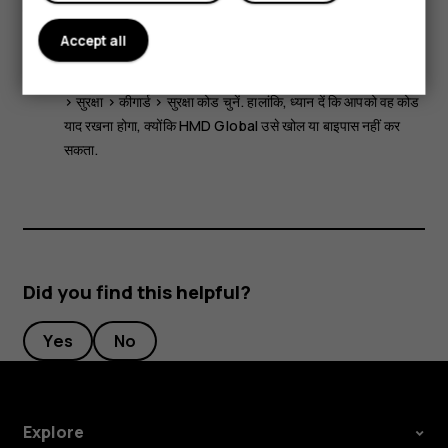
डेटा केबल अलग से बेचे जा सकते हैं.
Accept all
ध्यान दें:
अपनी गोपनीयता और व्यक्तिगत डेटा की सुरक्षा करने के लिए आप
अपने डिवाइस को ऐसे सेट कर सकते हैं कि वह सुरक्षा कोड पूछे.
मेनू
>
>
सुरक्षा
>
कीगार्ड
>
सुरक्षा कोड
चुनें. हालांकि, ध्यान दें कि आपको वह कोड
याद रखना होगा, क्योंकि HMD Global उसे खोल या बाइपास नहीं कर
सकता.
Did you find this helpful?
Yes
No
Explore