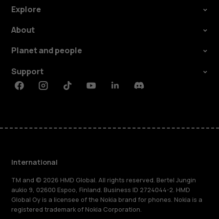
Explore
About
Planet and people
Support
Facebook
Instagram
Tiktok
Youtube
Linkedin
Discord
International
TM and © 2026 HMD Global. All rights reserved. Bertel Jungin
aukio 9, 02600 Espoo, Finland. Business ID 2724044-2. HMD
Global Oy is a licensee of the Nokia brand for phones. Nokia is a
registered trademark of Nokia Corporation.