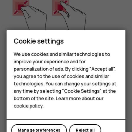
Smartphones
Cookie settings
Feature phones
We use cookies and similar technologies to
Coloque dos dedos sobre un elemento, como un mapa,
improve your experience and for
Phones for kids
una foto o una página web, y sepárelos o júntelos.
personalization of ads. By clicking "Accept all",
Accessories
you agree to the use of cookies and similar
Bloquear la orientación de la pantalla
technologies. You can change your settings at
HMD Terra M
La pantalla gira automáticamente cuando gira el teléfono
any time by selecting "Cookie Settings" at the
en 90 grados.
bottom of the site. Learn more about our
For business
Para fijar la pantalla en modo de retrato, deslice hacia
cookie policy
.
Tablets
abajo desde el borde superior de la pantalla y presione
Girar automáticamente
.
Manage preferences
Reject all
Usar las teclas de navegación