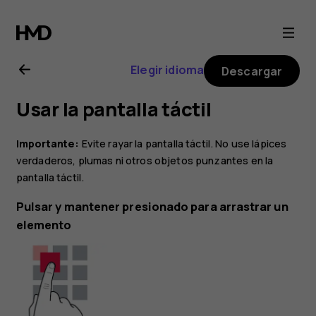
Guía
del
Elegir idioma
Descargar
usuario
Usar la pantalla táctil
de
Importante:
Evite rayar la pantalla táctil. No use lápices
Nokia
verdaderos, plumas ni otros objetos punzantes en la
pantalla táctil.
4.2
Pulsar y mantener presionado para arrastrar un
elemento