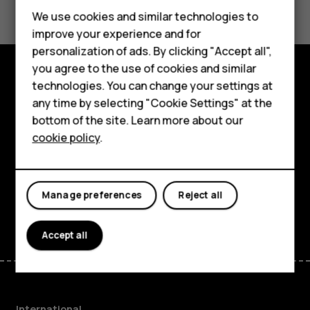
Feature phones
We use cookies and similar technologies to
Yes
No
improve your experience and for
Phones for kids
personalization of ads. By clicking "Accept all",
Accessories
you agree to the use of cookies and similar
technologies. You can change your settings at
Explore
HMD Terra M
any time by selecting "Cookie Settings" at the
bottom of the site. Learn more about our
About
For business
cookie policy
.
Planet and people
Tablets
Support
Manage preferences
Reject all
Facebook
Instagram
Tiktok
Youtube
Linkedin
Discord
Accept all
International