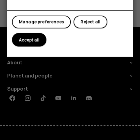
Tablets
Did you find this helpful?
Yes
No
Manage preferences
Reject all
Accept all
Explore
About
Planet and people
Support
Facebook
Instagram
Tiktok
Youtube
Linkedin
Discord