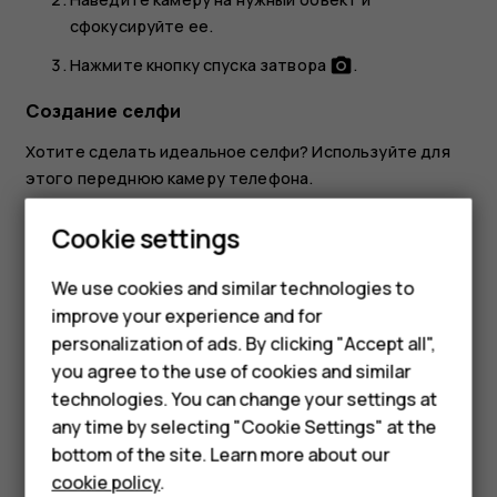
сфокусируйте ее.
Нажмите кнопку спуска затвора
.
photo_camera
Создание селфи
Хотите сделать идеальное селфи? Используйте для
этого переднюю камеру телефона.
Коснитесь пункта
Камера
.
Smartphones
Cookie settings
Переключитесь на переднюю камеру.
Feature phones
We use cookies and similar technologies to
Наведите камеру на нужный объект и
improve your experience and for
Phones for kids
сфокусируйте ее.
personalization of ads. By clicking "Accept all",
Нажмите кнопку спуска затвора
.
photo_camera
Accessories
you agree to the use of cookies and similar
technologies. You can change your settings at
HMD Terra M
any time by selecting "Cookie Settings" at the
bottom of the site. Learn more about our
For business
cookie policy
.