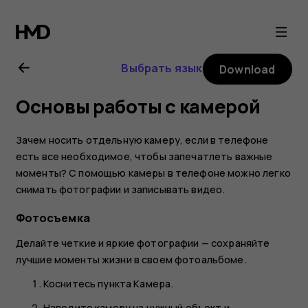
Nokia
6
Выбрать язык
Download
user
Основы работы с камерой
guide
Зачем носить отдельную камеру, если в телефоне
есть все необходимое, чтобы запечатлеть важные
моменты? С помощью камеры в телефоне можно легко
снимать фотографии и записывать видео.
Фотосъемка
Делайте четкие и яркие фотографии — сохраняйте
лучшие моменты жизни в своем фотоальбоме.
Коснитесь пункта
Камера
.
Наведите камеру на нужный объект и