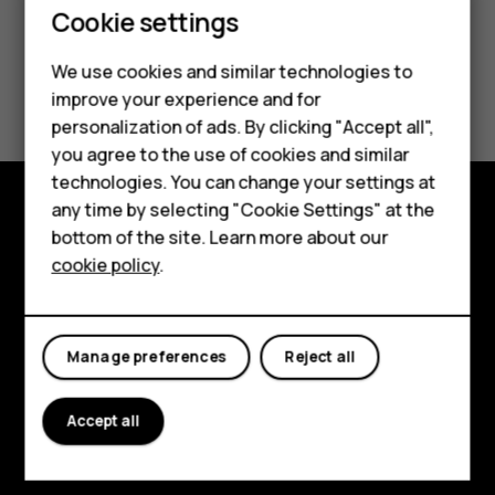
Smartphones
Cookie settings
Feature phones
We use cookies and similar technologies to
Did you find this helpful?
improve your experience and for
Phones for kids
personalization of ads. By clicking "Accept all",
Yes
No
Accessories
you agree to the use of cookies and similar
technologies. You can change your settings at
HMD Terra M
any time by selecting "Cookie Settings" at the
bottom of the site. Learn more about our
Explore
For business
cookie policy
.
About
Tablets
Planet and people
Manage preferences
Reject all
Support
Facebook
Instagram
Tiktok
Youtube
Linkedin
Discord
Accept all