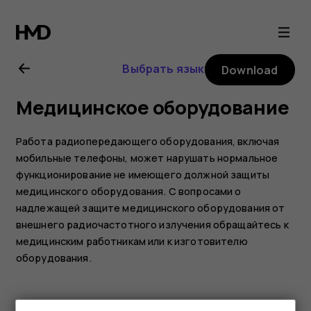
Nokia
6
Выбрать язык
Download
user
Медицинское оборудование
guide
Работа радиопередающего оборудования, включая
мобильные телефоны, может нарушать нормальное
функционирование не имеющего должной защиты
медицинского оборудования. С вопросами о
надлежащей защите медицинского оборудования от
внешнего радиочастотного излучения обращайтесь к
медицинским работникам или к изготовителю
оборудования.