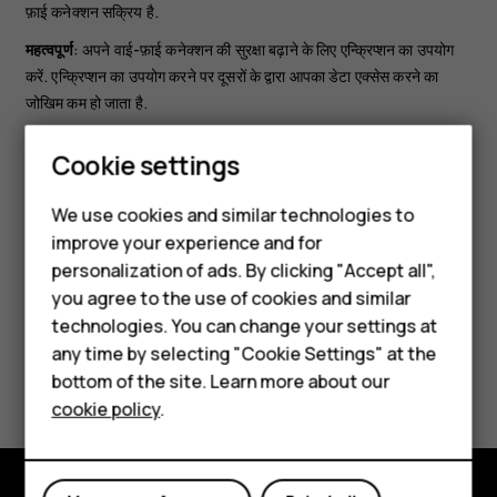
फ़ाई कनेक्शन सक्रिय है.
महत्वपूर्ण
: अपने वाई-फ़ाई कनेक्शन की सुरक्षा बढ़ाने के लिए एन्क्रिप्शन का उपयोग
करें. एन्क्रिप्शन का उपयोग करने पर दूसरों के द्वारा आपका डेटा एक्सेस करने का
जोखिम कम हो जाता है.
युक्ति:
यदि आप सैटेलाइट सिग्नल उपलब्ध न होने पर स्थान ट्रैक करना
Smartphones
Cookie settings
चाहते हैं, उदाहरण के लिए, जब आप घर के अंदर या ऊंची-ऊंची इमारतों के
Feature phones
बीच हों, तब वाई-फ़ाई चालू करके अपनी स्थिति की सटीकता सुधारें.
We use cookies and similar technologies to
improve your experience and for
Phones for kids
personalization of ads. By clicking "Accept all",
Accessories
you agree to the use of cookies and similar
technologies. You can change your settings at
HMD Terra M
any time by selecting "Cookie Settings" at the
Did you find this helpful?
bottom of the site. Learn more about our
For business
cookie policy
.
Yes
No
Tablets