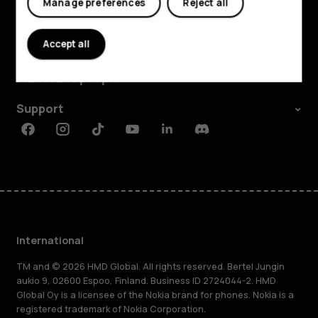
Manage preferences
Reject all
Explore
Accept all
About
Planet and people
Support
Facebook
Instagram
Tiktok
Youtube
Linkedin
Discord
International
TM and © 2026 HMD Global. All rights reserved. Bertel Jungin
aukio 9, 02600 Espoo, Finland. Business ID 2724044-2. HMD
Global Oy is a licensee of the Nokia brand for phones. Nokia is a
registered trademark of Nokia Corporation.