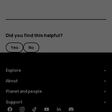
Did you find this helpful?
Yes
No
Explore
About
Planet and people
Support
Facebook
Instagram
Tiktok
Youtube
Linkedin
Discord