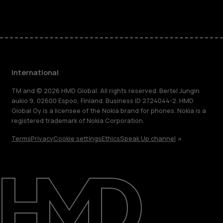
International
TM and © 2026 HMD Global. All rights reserved. Bertel Jungin
aukio 9, 02600 Espoo, Finland. Business ID 2724044-2. HMD
Global Oy is a licensee of the Nokia brand for phones. Nokia is a
registered trademark of Nokia Corporation.
Terms
Privacy
Cookie settings
Ethics
Speak Up channel
About
Blog
Repair, reuse, recycle
Sustainability
Support
International