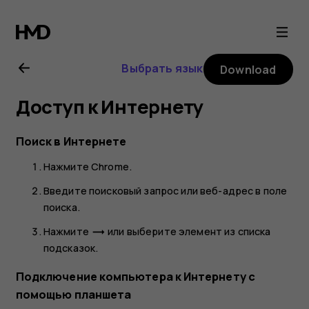
Nokia
T20
Выбрать язык
Download
user
Доступ к Интернету
guide
Поиск в Интернете
Нажмите
Chrome
.
Введите поисковый запрос или веб-адрес в поле
поиска.
Нажмите
или выберите элемент из списка
trending_flat
подсказок.
Подключение компьютера к Интернету с
помощью планшета