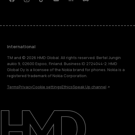
Facebook
Instagram
Tiktok
Youtube
Linkedin
Discord
International
TM and © 2026 HMD Global. All rights reserved. Bertel Jungin
aukio 9, 02600 Espoo, Finland. Business ID 2724044-2. HMD
Global Oy is a licensee of the Nokia brand for phones. Nokia is a
registered trademark of Nokia Corporation.
Terms
Privacy
Cookie settings
Ethics
Speak Up channel
About
Blog
Repair, reuse, recycle
Sustainability
Support