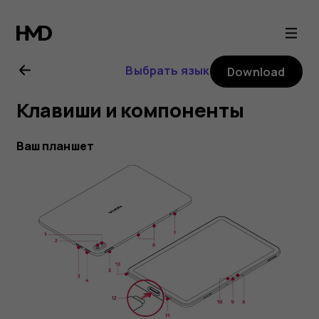
Nokia
T20
Выбрать язык
Download
user
Клавиши и компоненты
guide
Ваш планшет