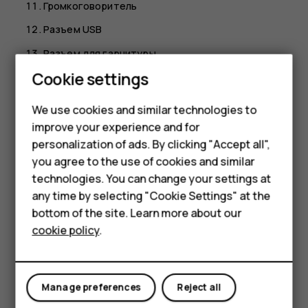
Громкоговоритель
Разъем USB
Разъем для гарнитуры
Smartphones
Cookie settings
Некоторые аксессуары, указанные в настоящем
руководстве по эксплуатации, такие как зарядное
Feature phones
We use cookies and similar technologies to
устройство, гарнитура или кабель для передачи
improve your experience and for
данных, могут продаваться отдельно.
Phones for kids
personalization of ads. By clicking "Accept all",
Компоненты и разъемы, магнитные свойства
Accessories
you agree to the use of cookies and similar
technologies. You can change your settings at
Не подключайте аппаратуру, которая формирует
HMD Terra M
any time by selecting "Cookie Settings" at the
выходной сигнал, так как это может повредить
bottom of the site. Learn more about our
устройство. Не подключайте источники напряжения к
For business
cookie policy
.
аудиоразъему. При подключении к аудиоразъему
Tablets
внешнего устройства или мини-гарнитуры, отличных
от рекомендованных для данного устройства,
уделите особое внимание уровню громкости.
Manage preferences
Reject all
Детали устройства обладают магнитными