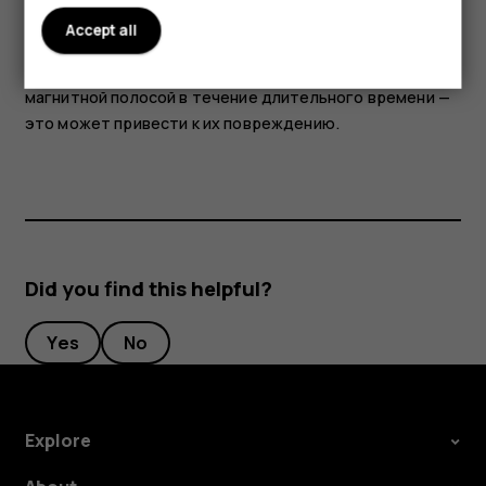
свойствами. Возможно притяжение металлических
Accept all
предметов к устройству. Не храните рядом с
устройством кредитные карточки и другие карточки с
магнитной полосой в течение длительного времени —
это может привести к их повреждению.
Did you find this helpful?
Yes
No
Explore