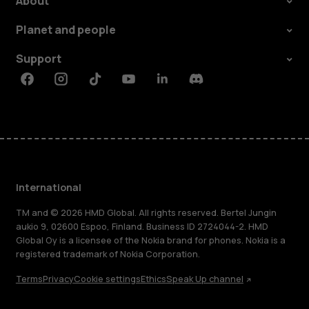
About
Planet and people
Support
Facebook
Instagram
Tiktok
Youtube
Linkedin
Discord
International
TM and © 2026 HMD Global. All rights reserved. Bertel Jungin
aukio 9, 02600 Espoo, Finland. Business ID 2724044-2. HMD
Global Oy is a licensee of the Nokia brand for phones. Nokia is a
registered trademark of Nokia Corporation.
Terms
Privacy
Cookie settings
Ethics
Speak Up channel
About