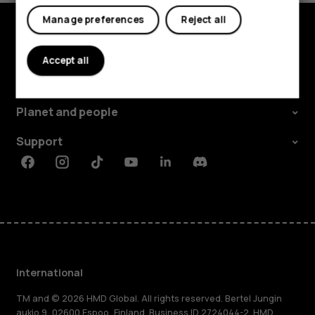
Manage preferences
Reject all
Explore
Accept all
About
Planet and people
Support
Facebook
Instagram
Tiktok
Youtube
Linkedin
Discord
International
TM and © 2026 HMD Global. All rights reserved. Bertel Jungin
aukio 9, 02600 Espoo, Finland. Business ID 2724044-2. HMD