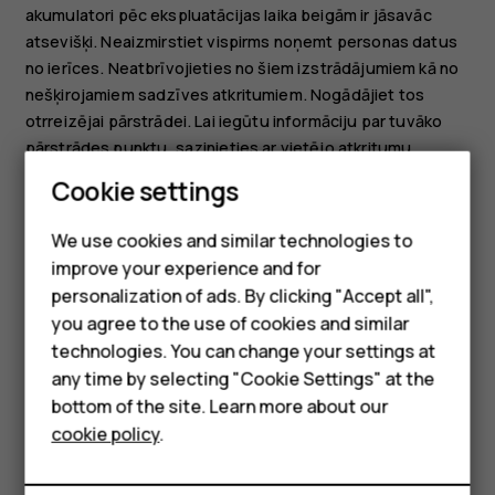
akumulatori pēc ekspluatācijas laika beigām ir jāsavāc
atsevišķi. Neaizmirstiet vispirms noņemt personas datus
no ierīces. Neatbrīvojieties no šiem izstrādājumiem kā no
nešķirojamiem sadzīves atkritumiem. Nogādājiet tos
otrreizējai pārstrādei. Lai iegūtu informāciju par tuvāko
pārstrādes punktu, sazinieties ar vietējo atkritumu
apsaimniekošanas iestādi vai lasiet par HMD
Smartphones
Cookie settings
atpakaļsaņemšanas programmu un tās pieejamību jūsu
Feature phones
valstī vietnē
We use cookies and similar technologies to
www.hmd.com/phones/support/topics/recycle
.
improve your experience and for
Phones for kids
personalization of ads. By clicking "Accept all",
Accessories
you agree to the use of cookies and similar
technologies. You can change your settings at
HMD Terra M
any time by selecting "Cookie Settings" at the
bottom of the site. Learn more about our
For business
Did you find this helpful?
cookie policy
.
Tablets
Yes
No