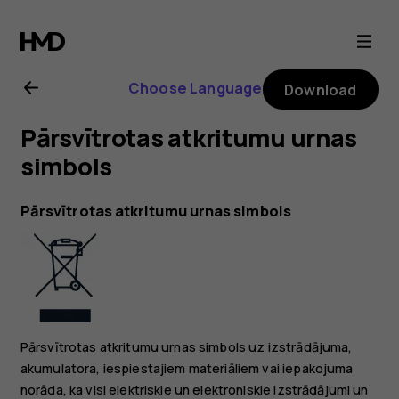
Nokia
T20
Choose Language
Download
user
Pārsvītrotas atkritumu urnas
guide
simbols
Pārsvītrotas atkritumu urnas simbols
Pārsvītrotas atkritumu urnas simbols uz izstrādājuma,
akumulatora, iespiestajiem materiāliem vai iepakojuma
norāda, ka visi elektriskie un elektroniskie izstrādājumi un