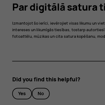
Par digitālā satura 
Izmantojot šo ierīci, ievērojiet visas likumu un vie
intereses un likumīgās tiesības, tostarp autorties
fotoattēlu, mūzikas un cita satura kopēšanu, mod
Did you find this helpful?
Yes
No