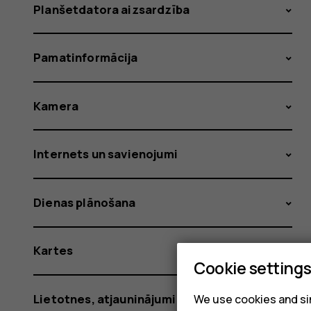
Planšetdatora aizsardzība
Pamatinformācija
Kamera
Internets un savienojumi
Dienas plānošana
Kartes
Cookie setting
Lietotnes, atjauninājumi un dublējumi
We use cookies and sim