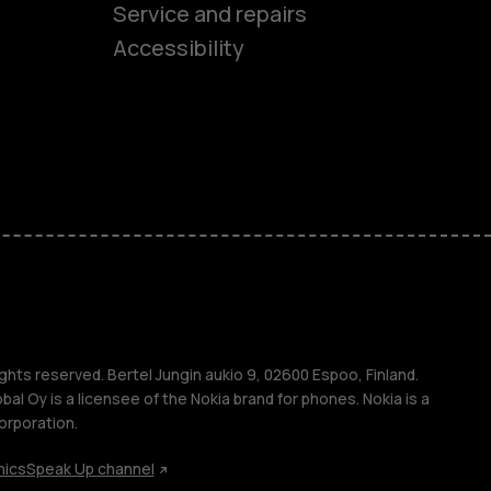
es
Service and repairs
Accessibility
ones
kids
s
M
s
ghts reserved. Bertel Jungin aukio 9, 02600 Espoo, Finland.
l Oy is a licensee of the Nokia brand for phones. Nokia is a
orporation.
hics
Speak Up channel