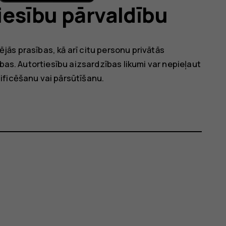
tiesību pārvaldību
tējās prasības, kā arī citu personu privātās
ības. Autortiesību aizsardzības likumi var nepieļaut
ificēšanu vai pārsūtīšanu.