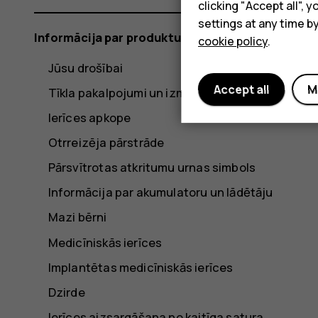
clicking "Accept all",
settings at any time b
Informācija par produktu un drošību
cookie policy
.
Jūsu drošībai
Accept all
M
Tīkla pakalpojumi un izmaksas
Ierīces apkope
Otrreizēja pārstrāde
Pārsvītrotas atkritumu urnas simbols
Informācija par akumulatoru un lādētāju
Mazi bērni
Medicīniskās ierīces
Implantētas medicīniskās ierīces
Dzirde
Ierīces aizsargāšana no kaitīga satura