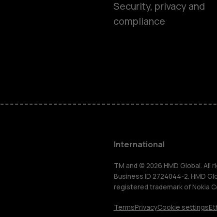
Smartphon
Security, privacy and
compliance
Feature ph
Phones for 
Accessorie
HMD Terra 
International
For busines
TM and © 2026 HMD Global. All ri
Business ID 2724044-2. HMD Globa
registered trademark of Nokia C
Tablets
Terms
Privacy
Cookie settings
Et