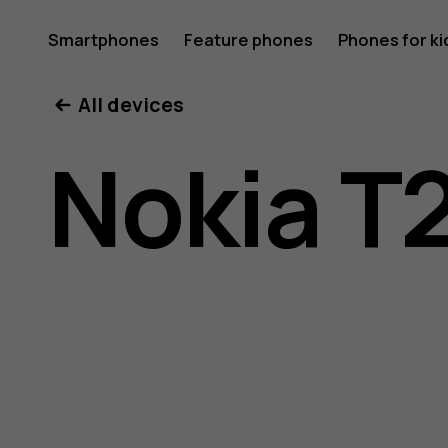
Nokia
Smartphones
Feature phones
Phones for ki
All devices
T21
Nokia T
user
guide