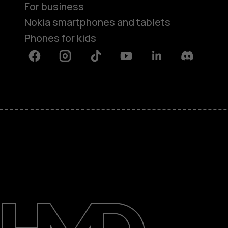
For business
Nokia smartphones and tablets
Phones for kids
Facebook
Instagram
Tiktok
Youtube
Linkedin
Discord
About
Blog
Repair, reuse, recycle
Sustainability
Support