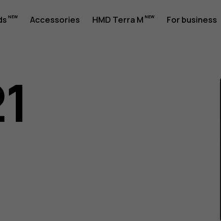
ds
Accessories
HMD Terra M
For business
21