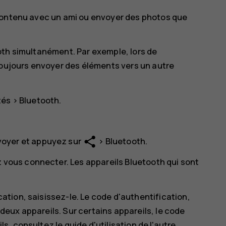
 contenu avec un ami ou envoyer des photos que
oth simultanément. Par exemple, lors de
toujours envoyer des éléments vers un autre
tés
>
Bluetooth
.
share
oyer et appuyez sur
>
Bluetooth
.
 vous connecter. Les appareils Bluetooth qui sont
cation, saisissez-le. Le code d'authentification,
 deux appareils. Sur certains appareils, le code
ls, consultez le guide d'utilisation de l'autre