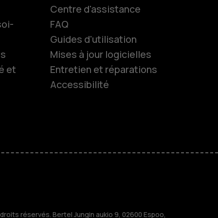
Centre d'assistance
oi-
FAQ
Guides d'utilisation
ls
Mises à jour logicielles
é et
Entretien et réparations
Accessibilité
es
 classiques
M
treprises
roits réservés. Bertel Jungin aukio 9, 02600 Espoo,