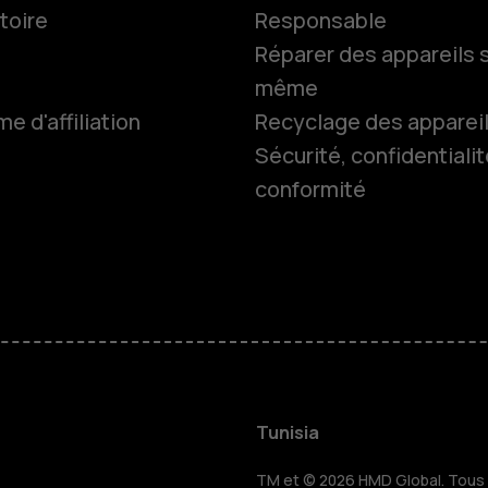
toire
Responsable
Réparer des appareils s
même
 d'affiliation
Recyclage des apparei
Sécurité, confidentialit
conformité
Smartphon
Téléphones
HMD Terra 
Pour les en
Tunisia
TM et © 2026 HMD Global. Tous d