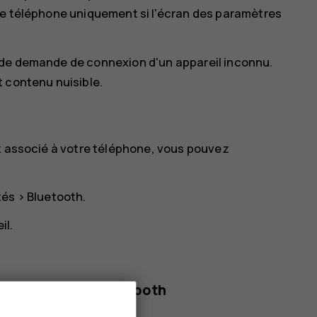
re téléphone uniquement si l'écran des paramètres
 de demande de connexion d'un appareil inconnu.
 contenu nuisible.
ez associé à votre téléphone, vous pouvez
tés
>
Bluetooth
.
il.
la technologie Bluetooth