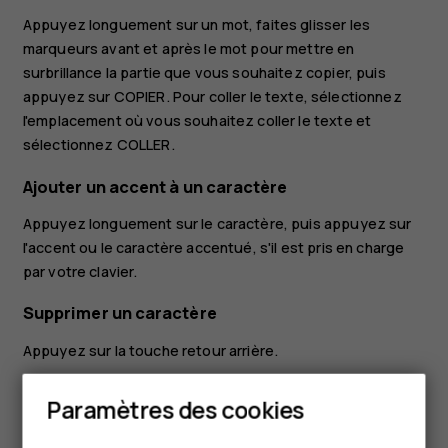
Appuyez longuement sur un mot, faites glisser les
marqueurs avant et après le mot pour mettre en
surbrillance la partie que vous souhaitez copier, puis
appuyez sur
COPIER
. Pour coller le texte, sélectionnez
l'emplacement où vous souhaitez coller le texte et
sélectionnez
COLLER
.
Ajouter un accent à un caractère
Appuyez longuement sur le caractère, puis appuyez sur
l'accent ou le caractère accentué, s'il est pris en charge
par votre clavier.
Supprimer un caractère
Appuyez sur la touche retour arrière.
Déplacer le curseur
Paramètres des cookies
Smartphones
Pour modifier un mot que vous venez d'écrire, appuyez