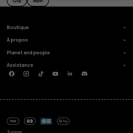
Oui
Non
Boutique
À propos
Planet and people
Assistance
Facebook
Instagram
Tiktok
Youtube
Linkedin
Discord
Tunisia