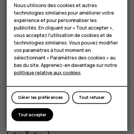
Nous utilisons des cookies et autres
Effectuez un balayage vers le bas de votre écran,
Téléphones classiques
technologies similaires pour améliorer votre
appuyez sur
Données mobiles
et désactivez
Données
network_cell
HMD Terra M
expérience et pour personnaliser les
mobiles
.
publicités. En cliquant sur « Tout accepter »,
Pour les entreprises
Conseil :
Pour suivre votre consommation de
vous acceptez l’utilisation de cookies et de
données, appuyez sur
Paramètres
>
Réseau et
technologies similaires. Vous pouvez modifier
Tablettes
Internet
>
Consommation des données
.
vos paramètres à tout moment en
Boutique
sélectionnant « Paramètres des cookies » au
Arrêter l'itinérance de données
bas du site. Apprenez-en davantage sur notre
Appuyez sur
Paramètres
>
Réseau et Internet
>
Réseau
politique relative aux cookies
.
Mon compte
mobile
et désactivez
Itinérance des données
.
Gérer les préférences
Tout refuser
Tout accepter
Avez-vous trouvé cela utile?