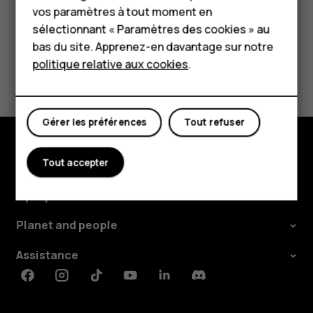
Tablettes
vos paramètres à tout moment en
Boutique
sélectionnant « Paramètres des cookies » au
bas du site. Apprenez-en davantage sur notre
politique relative aux cookies
.
Avez-vous trouvé cela utile?
Mon compte
Oui
Non
Gérer les préférences
Tout refuser
Tout accepter
Boutique
À propos
Planet and people
Assistance
Facebook
Instagram
Tiktok
Youtube
Linkedin
Discord