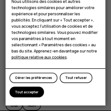
Nous utilisons des cookies et autres
Téléphones classiques
indique le mode de transport, par exemple
. Pour
directions_car
technologies similaires pour améliorer votre
modifier le mode de transport, sélectionnez-en un
HMD Terra M
expérience et pour personnaliser les
nouveau sous la barre de recherche.
publicités. En cliquant sur « Tout accepter »,
Pour les entreprises
Si vous ne souhaitez pas que le point de départ soit
vous acceptez l’utilisation de cookies et de
votre position actuelle, appuyez sur
votre position
,
technologies similaires. Vous pouvez modifier
Tablettes
puis recherchez un nouveau point de départ.
vos paramètres à tout moment en
Boutique
sélectionnant « Paramètres des cookies » au
L'itinéraire apparaît sur la carte ainsi que sa durée estimée.
bas du site. Apprenez-en davantage sur notre
Pour obtenir un itinéraire détaillé, appuyez sur
INFOS SUR
politique relative aux cookies
.
L'ITINÉRAIRE
.
Mon compte
Gérer les préférences
Tout refuser
Tout accepter
Avez-vous trouvé cela utile?
Oui
Non