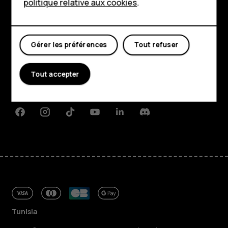
politique relative aux cookies
.
Mon compte
Boutique
Gérer les préférences
Tout refuser
À propos
Tout accepter
Planet and people
Assistance
Facebook
Instagram
Tiktok
Youtube
Linkedin
Discord
Tunisia