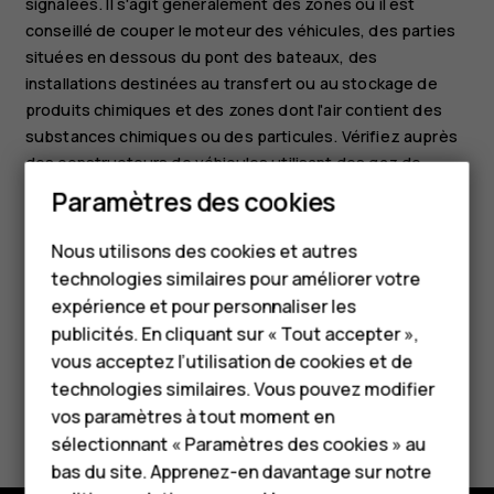
signalées. Il s'agit généralement des zones où il est
conseillé de couper le moteur des véhicules, des parties
situées en dessous du pont des bateaux, des
installations destinées au transfert ou au stockage de
produits chimiques et des zones dont l'air contient des
substances chimiques ou des particules. Vérifiez auprès
des constructeurs de véhicules utilisant des gaz de
pétrole liquéfiés (tels que le propane ou le butane) si
Paramètres des cookies
Smartphones
l'appareil peut être utilisé en toute sécurité à proximité de
ceux-ci.
Nous utilisons des cookies et autres
Téléphones classiques
technologies similaires pour améliorer votre
HMD Terra M
expérience et pour personnaliser les
publicités. En cliquant sur « Tout accepter »,
Pour les entreprises
vous acceptez l’utilisation de cookies et de
technologies similaires. Vous pouvez modifier
Tablettes
Avez-vous trouvé cela utile?
vos paramètres à tout moment en
Boutique
sélectionnant « Paramètres des cookies » au
Oui
Non
bas du site. Apprenez-en davantage sur notre