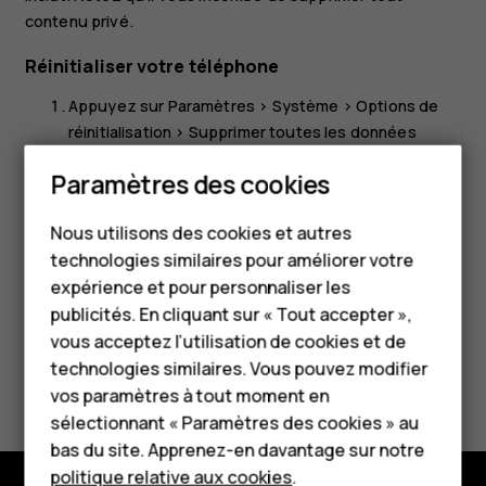
contenu privé.
Réinitialiser votre téléphone
Appuyez sur
Paramètres
>
Système
>
Options de
réinitialisation
>
Supprimer toutes les données
(rétablir la configuration d'usine)
.
Paramètres des cookies
Smartphones
Suivez les instructions affichées sur votre
téléphone.
Nous utilisons des cookies et autres
Téléphones classiques
technologies similaires pour améliorer votre
HMD Terra M
expérience et pour personnaliser les
publicités. En cliquant sur « Tout accepter »,
Pour les entreprises
vous acceptez l’utilisation de cookies et de
technologies similaires. Vous pouvez modifier
Avez-vous trouvé cela utile?
Tablettes
vos paramètres à tout moment en
Boutique
sélectionnant « Paramètres des cookies » au
Oui
Non
bas du site. Apprenez-en davantage sur notre
politique relative aux cookies
.