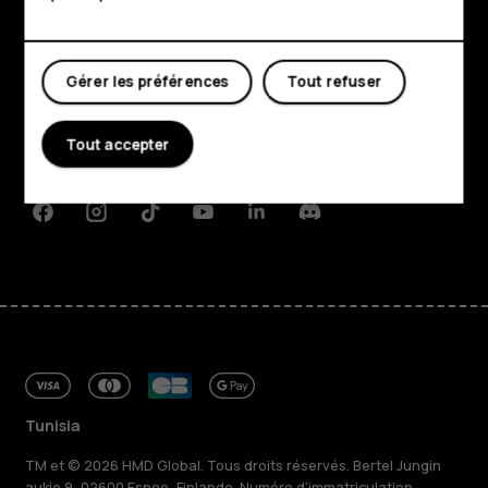
Mon compte
Boutique
Gérer les préférences
Tout refuser
À propos
Planet and people
Tout accepter
Assistance
Facebook
Instagram
Tiktok
Youtube
Linkedin
Discord
Tunisia
TM et © 2026 HMD Global. Tous droits réservés. Bertel Jungin
aukio 9, 02600 Espoo, Finlande. Numéro d'immatriculation