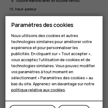
Touche marche/arrêt et touche verrou
Haut-parleur
Connecteur USB
Paramètres des cookies
Il est possible que certains accessoires mentionnés dans
Smartphones
ce guide d'utilisation, notamment le chargeur, le casque
Nous utilisons des cookies et autres
Téléphones classiques
ou le câble de données, soient vendus séparément.
technologies similaires pour améliorer votre
HMD Terra M
Pièces et connecteurs, magnétisme
expérience et pour personnaliser les
publicités. En cliquant sur « Tout accepter »,
Ne connectez pas de produit créant un signal de sortie,
Pour les entreprises
vous acceptez l’utilisation de cookies et de
car cela pourrait endommager l'appareil. Ne raccordez
technologies similaires. Vous pouvez modifier
Tablettes
aucune source de tension au connecteur audio. Si vous
vos paramètres à tout moment en
connectez au connecteur audio un appareil externe ou un
Boutique
sélectionnant « Paramètres des cookies » au
casque qui n'a pas été agréé pour cet appareil, faites
bas du site. Apprenez-en davantage sur notre
particulièrement attention au niveau du volume.
politique relative aux cookies
.
Mon compte
Certains composants de l'appareil sont magnétiques.
L'appareil peut donc exercer une attraction sur les objets
métalliques. Ne placez pas de cartes bancaires ou