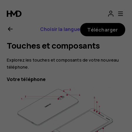
Guide
de
Choisir la langue
Télécharger
l'utilisateur
Touches et composants
Nokia
Explorez les touches et composants de votre nouveau
2.1
téléphone.
Votre téléphone