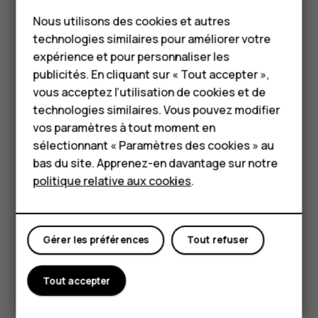
Smartphones
Nous utilisons des cookies et autres
Téléphones classiques
technologies similaires pour améliorer votre
HMD Terra M
expérience et pour personnaliser les
Si votre appareil est résistant à l'eau, consultez son indice
publicités. En cliquant sur « Tout accepter »,
Pour les entreprises
IP dans les spécifications techniques de l'appareil pour
vous acceptez l’utilisation de cookies et de
obtenir des conseils plus détaillés.
technologies similaires. Vous pouvez modifier
Tablettes
vos paramètres à tout moment en
ÉLÉMENTS EN VERRE
Boutique
sélectionnant « Paramètres des cookies » au
bas du site. Apprenez-en davantage sur notre
politique relative aux cookies
.
Mon compte
Gérer les préférences
Tout refuser
L'appareil et/ou son écran sont en verre. Ce verre peut se
briser si l'appareil tombe sur une surface dure ou subit un
Tout accepter
choc violent. Si le verre se brise, ne touchez pas les
éléments en verre et n'essayez pas de retirer le verre
brisé de l'appareil. Cessez d’utiliser l’appareil jusqu’à ce