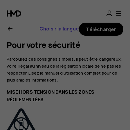
Guide
de
Choisir la langue
Télécharger
l'utilisateur
Pour votre sécurité
Nokia
Parcourez ces consignes simples. Il peut être dangereux,
2.1
voire illégal au niveau de la législation locale de ne pas les
respecter. Lisez le manuel d'utilisation complet pour de
plus amples informations.
MISE HORS TENSION DANS LES ZONES
RÉGLEMENTÉES