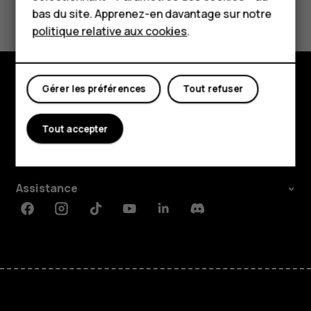
Boutique
Avez-vous trouvé cela utile?
bas du site. Apprenez-en davantage sur notre
politique relative aux cookies
.
Oui
Non
Mon compte
Gérer les préférences
Tout refuser
Boutique
À propos
Tout accepter
Planet and people
Assistance
Facebook
Instagram
Tiktok
Youtube
Linkedin
Discord