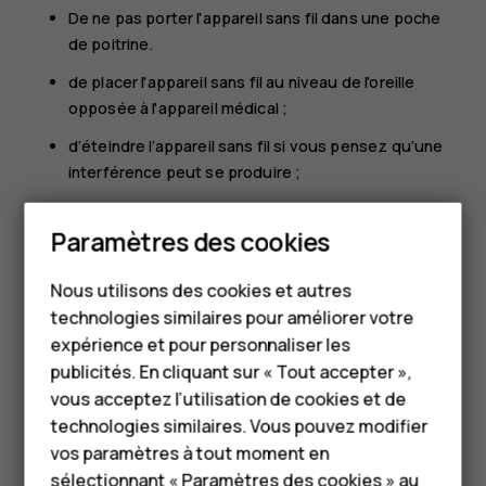
De ne pas porter l'appareil sans fil dans une poche
de poitrine.
de placer l'appareil sans fil au niveau de l'oreille
opposée à l'appareil médical ;
d’éteindre l’appareil sans fil si vous pensez qu’une
interférence peut se produire ;
de suivre les instructions fournies par le fabricant
Paramètres des cookies
de l’implant médical.
Smartphones
Si vous portez un implant médical et avez des questions
Nous utilisons des cookies et autres
Téléphones classiques
concernant l'utilisation de votre appareil sans fil,
technologies similaires pour améliorer votre
consultez votre médecin.
HMD Terra M
expérience et pour personnaliser les
publicités. En cliquant sur « Tout accepter »,
Pour les entreprises
vous acceptez l’utilisation de cookies et de
technologies similaires. Vous pouvez modifier
Tablettes
vos paramètres à tout moment en
sélectionnant « Paramètres des cookies » au