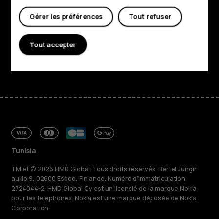
Gérer les préférences
Tout refuser
Planet and people
Assistance
Tout accepter
Facebook
Instagram
Tiktok
Youtube
Linkedin
Discord
Tunisia
TM et © 2026 HMD Global. Tous droits réservés. Bertel Jungin
aukio 9, 02600 Espoo, Finlande. Numéro d'immatriculation
2724044-2. HMD Global Oy est un licensié de la marque Nokia
pour les téléphones. Nokia est une marque déposée de Nokia
Corporation.