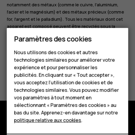
notamment des métaux (comme le cuivre, l'aluminium,
l'acier et le magnésium) et des métaux précieux (comme
l'or, l'argent et le palladium). Tous les matériaux dont cet
appareil est composé peuvent être recyclés sous la
forme de matières premières et d'énergie.
Paramètres des cookies
Smartphones
Nous utilisons des cookies et autres
Téléphones classiques
technologies similaires pour améliorer votre
HMD Terra M
expérience et pour personnaliser les
publicités. En cliquant sur « Tout accepter »,
Avez-vous trouvé cela utile?
Pour les entreprises
vous acceptez l’utilisation de cookies et de
technologies similaires. Vous pouvez modifier
Tablettes
Oui
Non
vos paramètres à tout moment en
Boutique
sélectionnant « Paramètres des cookies » au
bas du site. Apprenez-en davantage sur notre
politique relative aux cookies
.
Boutique
Mon compte
À propos