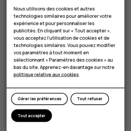
Smartphones
Nous utilisons des cookies et autres
Téléphones classiques
technologies similaires pour améliorer votre
HMD Terra M
expérience et pour personnaliser les
Si votre appareil est résistant à l'eau, consultez son indice
publicités. En cliquant sur « Tout accepter »,
Pour les entreprises
IP dans les spécifications techniques de l'appareil pour
vous acceptez l’utilisation de cookies et de
obtenir des conseils plus détaillés.
technologies similaires. Vous pouvez modifier
Tablettes
vos paramètres à tout moment en
ÉLÉMENTS EN VERRE
Boutique
sélectionnant « Paramètres des cookies » au
bas du site. Apprenez-en davantage sur notre
politique relative aux cookies
.
Mon compte
Gérer les préférences
Tout refuser
L'appareil et/ou son écran sont en verre. Ce verre peut se
briser si l'appareil tombe sur une surface dure ou subit un
Tout accepter
choc violent. Si le verre se brise, ne touchez pas les
éléments en verre et n'essayez pas de retirer le verre
brisé de l'appareil. Cessez d’utiliser l’appareil jusqu’à ce