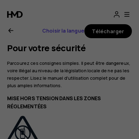
Guide
de
Choisir la langue
Télécharger
l'utilisateur
Pour votre sécurité
Nokia
Parcourez ces consignes simples. Il peut être dangereux,
2.1
voire illégal au niveau de la législation locale de ne pas les
respecter. Lisez le manuel d'utilisation complet pour de
plus amples informations.
MISE HORS TENSION DANS LES ZONES
RÉGLEMENTÉES