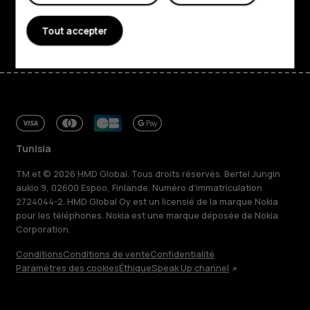
Facebook
Instagram
Tiktok
Youtube
Linkedin
Discord
Tout accepter
Tunisia
TM et © 2026 HMD Global. Tous droits réservés. Bertel Jungin
aukio 9, 02600 Espoo, Finlande. Numéro d'immatriculation
2724044-2. HMD Global Oy est un licensié de la marque Nokia
pour les téléphones. Nokia est une marque déposée de Nokia
Corporation.
Conditions
Conditions de vente
Confidentialité
Paramètres des cookies
Éthique
Speak Up channel
À propos
Blog