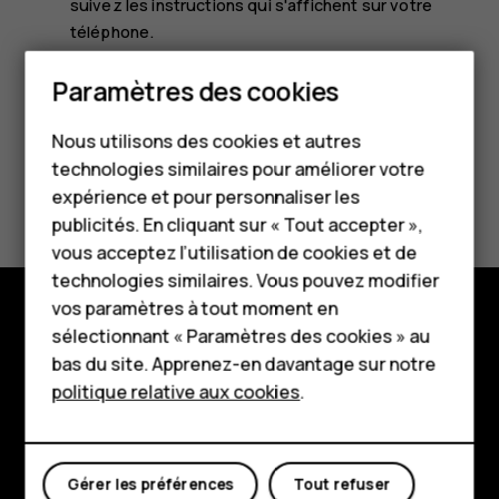
suivez les instructions qui s'affichent sur votre
téléphone.
Paramètres des cookies
Smartphones
Nous utilisons des cookies et autres
Téléphones classiques
technologies similaires pour améliorer votre
Avez-vous trouvé cela utile?
HMD Terra M
expérience et pour personnaliser les
publicités. En cliquant sur « Tout accepter »,
Pour les entreprises
Oui
Non
vous acceptez l’utilisation de cookies et de
technologies similaires. Vous pouvez modifier
Tablettes
vos paramètres à tout moment en
Boutique
sélectionnant « Paramètres des cookies » au
Boutique
bas du site. Apprenez-en davantage sur notre
politique relative aux cookies
.
À propos
Mon compte
Planet and people
Gérer les préférences
Tout refuser
Assistance