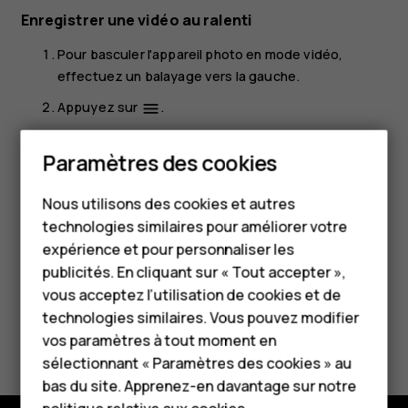
Enregistrer une vidéo au ralenti
Pour basculer l'appareil photo en mode vidéo,
effectuez un balayage vers la gauche.
Appuyez sur
.
menu
Appuyez sur
Ralenti
.
Paramètres des cookies
Smartphones
Appuyez sur
Ralenti
pour enregistrer.
Nous utilisons des cookies et autres
Pour arrêter l'enregistrement, appuyez sur
.
Téléphones classiques
technologies similaires pour améliorer votre
HMD Terra M
expérience et pour personnaliser les
publicités. En cliquant sur « Tout accepter »,
Pour les entreprises
vous acceptez l’utilisation de cookies et de
technologies similaires. Vous pouvez modifier
Tablettes
Avez-vous trouvé cela utile?
vos paramètres à tout moment en
Boutique
sélectionnant « Paramètres des cookies » au
Oui
Non
bas du site. Apprenez-en davantage sur notre