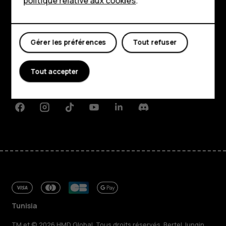
politique relative aux cookies
.
Mon compte
Boutique
Gérer les préférences
Tout refuser
À propos
Planet and people
Tout accepter
Assistance
Facebook
Instagram
Tiktok
Youtube
Linkedin
Discord
Tunisia
TM et © 2026 HMD Global. Tous droits réservés. Bertel Jungin