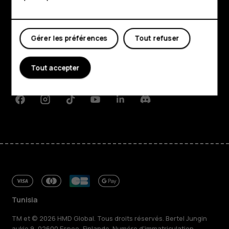
Boutique
Mon compte
Gérer les préférences
Tout refuser
À propos
Planet and people
Tout accepter
Assistance
Facebook
Instagram
Tiktok
Youtube
Linkedin
Discord
Tunisia
TM et © 2026 HMD Global. Tous droits réservés. Bertel Jungin
aukio 9, 02600 Espoo, Finlande. Numéro d'immatriculation