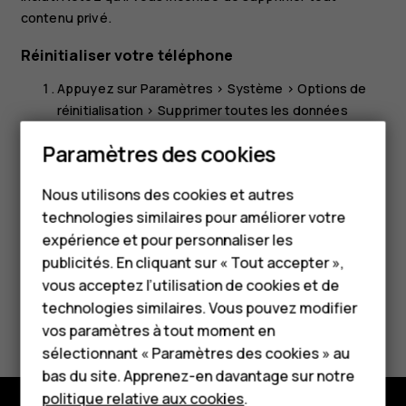
contenu privé.
Réinitialiser votre téléphone
Appuyez sur
Paramètres
>
Système
>
Options de
réinitialisation
>
Supprimer toutes les données
Smartphones
(rétablir la configuration d'usine)
.
Paramètres des cookies
Téléphones classiques
Suivez les instructions affichées sur votre
téléphone.
Nous utilisons des cookies et autres
Téléphones pour
technologies similaires pour améliorer votre
seniors
expérience et pour personnaliser les
publicités. En cliquant sur « Tout accepter »,
HMD Terra M
vous acceptez l’utilisation de cookies et de
technologies similaires. Vous pouvez modifier
Avez-vous trouvé cela utile?
Pour les entreprises
vos paramètres à tout moment en
Tablettes
sélectionnant « Paramètres des cookies » au
Oui
Non
bas du site. Apprenez-en davantage sur notre
Boutique
politique relative aux cookies
.