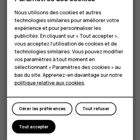
Smartphones
synchronisation démarre automatiquement une fois
que le téléphone est connecté à Internet.
Nous utilisons des cookies et autres
Téléphones classiques
technologies similaires pour améliorer votre
Restaurer des paramètres d'application à partir
HMD Terra M
expérience et pour personnaliser les
de votre ancien téléphone Android™
publicités. En cliquant sur « Tout accepter »,
Pour les entreprises
Si vous possédiez auparavant un Android sur lequel les
vous acceptez l’utilisation de cookies et de
sauvegardes vers un compte Google sont activées, vous
technologies similaires. Vous pouvez modifier
Tablettes
pouvez restaurer vos paramètres d'application et mots
vos paramètres à tout moment en
de passe Wi-Fi.
Boutique
sélectionnant « Paramètres des cookies » au
bas du site. Apprenez-en davantage sur notre
Appuyez sur
Paramètres
>
Système
>
Sauvegarde
.
politique relative aux cookies
.
Mon compte
Définissez
Sauvegarder sur Google Drive
sur
Activé
.
Gérer les préférences
Tout refuser
Tout accepter
Avez-vous trouvé cela utile?