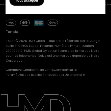
Tout accepter
Tunisia
TM et © 2026 HMD Global. Tous droits réservés. Bertel Jungin
aukio 9, 02600 Espoo, Finlande. Numéro d'immatriculation
2724044-2. HMD Global Oy est un licensié de la marque Nokia
pour les téléphones. Nokia est une marque déposée de Nokia
Corporation.
Conditions
Conditions de vente
Confidentialité
Paramètres des cookies
Éthique
Speak Up channel
À propos
Blog
Réparer, réutiliser, recycler
Responsable
Assistance