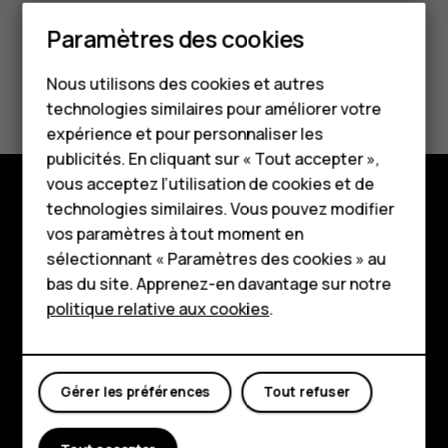
Paramètres des cookies
Smartphones
Avez-vous trouvé cela utile?
Nous utilisons des cookies et autres
Téléphones classiques
technologies similaires pour améliorer votre
HMD Terra M
expérience et pour personnaliser les
Oui
Non
publicités. En cliquant sur « Tout accepter »,
Pour les entreprises
vous acceptez l’utilisation de cookies et de
technologies similaires. Vous pouvez modifier
Tablettes
Boutique
vos paramètres à tout moment en
Boutique
sélectionnant « Paramètres des cookies » au
À propos
bas du site. Apprenez-en davantage sur notre
politique relative aux cookies
.
Planet and people
Mon compte
Assistance
Facebook
Instagram
Tiktok
Youtube
Linkedin
Discord
Gérer les préférences
Tout refuser