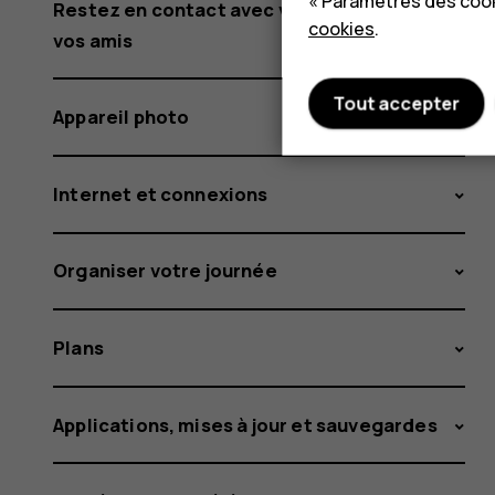
« Paramètres des cook
Restez en contact avec votre famille et
cookies
.
vos amis
Tout accepter
Appareil photo
Internet et connexions
Organiser votre journée
Plans
Applications, mises à jour et sauvegardes