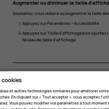
Augmenter ou diminuer la taille d'affich
Souhaitez-vous réduire ou augmenter la taille des
Appuyez sur
Paramètres
>
Accessibilité
.
Appuyez sur
Taille d'affichage
puis ajustez l
Niveau de taille d'affichage.
 cookies
Avez-vous trouvé cela utile?
kies et autres technologies similaires pour améliorer votr
Oui
Non
cités. En cliquant sur « Tout accepter », vous acceptez l’uti
aires. Vous pouvez modifier vos paramètres à tout moment 