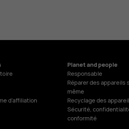
s
Planet and people
toire
Responsable
Réparer des appareils s
même
 d'affiliation
Recyclage des apparei
Sécurité, confidentialit
conformité
Smartphon