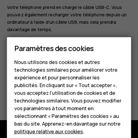
Votre téléphone prend en charge le câble USB-C. Vous
pouvez également recharger votre téléphone depuis un
ordinateur à l'aide d'un câble USB, mais cela prendra
davantage de temps.
Si la batterie est complètement déchargée, plusieurs
Paramètres des cookies
minutes peuvent s'écouler avant que l'indicateur de
Smartphones
charge ne s'allume.
Nous utilisons des cookies et autres
Téléphones classiques
technologies similaires pour améliorer votre
HMD Terra M
expérience et pour personnaliser les
publicités. En cliquant sur « Tout accepter »,
Pour les entreprises
vous acceptez l’utilisation de cookies et de
Avez-vous trouvé cela utile?
technologies similaires. Vous pouvez modifier
Tablettes
vos paramètres à tout moment en
Oui
Non
Boutique
sélectionnant « Paramètres des cookies » au
bas du site. Apprenez-en davantage sur notre
politique relative aux cookies
.
Mon compte