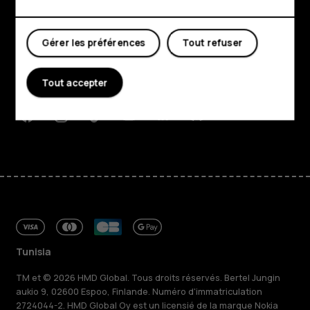
Boutique
À propos
Gérer les préférences
Tout refuser
Planet and people
Tout accepter
Assistance
Facebook
Instagram
Tiktok
Youtube
Linkedin
Discord
Tunisia
TM et © 2026 HMD Global. Tous droits réservés. Bertel Jungin
aukio 9, 02600 Espoo, Finlande. Numéro d'immatriculation
2724044-2. HMD Global Oy est un licensié de la marque Nokia