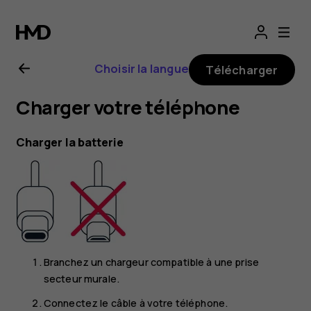
Guide
de
Choisir la langue
Télécharger
l'utilisateur
Charger votre téléphone
Nokia
Charger la batterie
G21
Branchez un chargeur compatible à une prise
secteur murale.
Connectez le câble à votre téléphone.