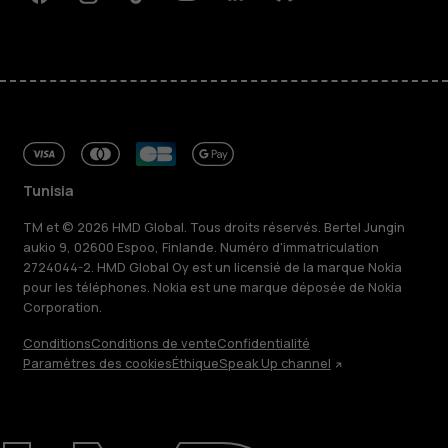
Facebook
Instagram
Tiktok
Youtube
Linkedin
Discord
Tunisia
TM et © 2026 HMD Global. Tous droits réservés. Bertel Jungin
aukio 9, 02600 Espoo, Finlande. Numéro d'immatriculation
2724044-2. HMD Global Oy est un licensié de la marque Nokia
pour les téléphones. Nokia est une marque déposée de Nokia
Corporation.
Conditions
Conditions de vente
Confidentialité
Paramètres des cookies
Éthique
Speak Up channel
À propos
Blog
Réparer, réutiliser, recycler