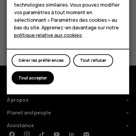
appuyez sur
et saisissez le nom souhaité.
create
technologies similaires. Vous pouvez modifier
Tablettes
vos paramètres à tout moment en
Boutique
sélectionnant « Paramètres des cookies » au
bas du site. Apprenez-en davantage sur notre
politique relative aux cookies
.
Mon compte
Avez-vous trouvé cela utile?
Oui
Non
Gérer les préférences
Tout refuser
Tout accepter
Boutique
À propos
Planet and people
Assistance