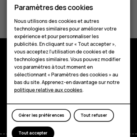
Paramètres des cookies
Smartphones
Avez-vous trouvé cela utile?
Nous utilisons des cookies et autres
Téléphones classiques
technologies similaires pour améliorer votre
Oui
Non
HMD Terra M
expérience et pour personnaliser les
publicités. En cliquant sur « Tout accepter »,
Pour les entreprises
vous acceptez l’utilisation de cookies et de
technologies similaires. Vous pouvez modifier
Boutique
Tablettes
vos paramètres à tout moment en
À propos
Boutique
sélectionnant « Paramètres des cookies » au
bas du site. Apprenez-en davantage sur notre
Planet and people
politique relative aux cookies
.
Mon compte
Assistance
Facebook
Instagram
Tiktok
Youtube
Linkedin
Discord
Gérer les préférences
Tout refuser
Tout accepter