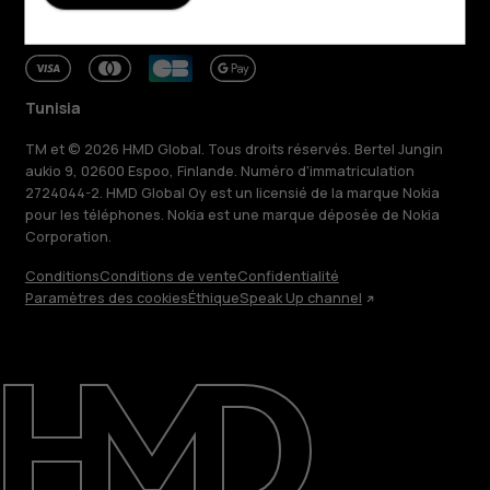
Tunisia
TM et © 2026 HMD Global. Tous droits réservés. Bertel Jungin
aukio 9, 02600 Espoo, Finlande. Numéro d'immatriculation
2724044-2. HMD Global Oy est un licensié de la marque Nokia
pour les téléphones. Nokia est une marque déposée de Nokia
Corporation.
Conditions
Conditions de vente
Confidentialité
Paramètres des cookies
Éthique
Speak Up channel
À propos
Blog
Réparer, réutiliser, recycler
Responsable
Assistance
Tunisia