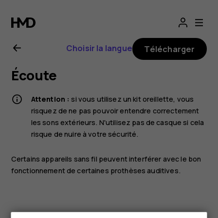
Guide
de
Choisir la langue
Télécharger
l'utilisateur
Écoute
Nokia
Attention :
si vous utilisez un kit oreillette, vous
G21
risquez de ne pas pouvoir entendre correctement
les sons extérieurs. N'utilisez pas de casque si cela
risque de nuire à votre sécurité.
Certains appareils sans fil peuvent interférer avec le bon
fonctionnement de certaines prothèses auditives.