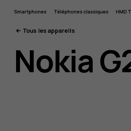
Guide
Smartphones
Téléphones classiques
HMD T
Mon compte
Tous les appareils
de
Nokia G
l'utilisat
Nokia