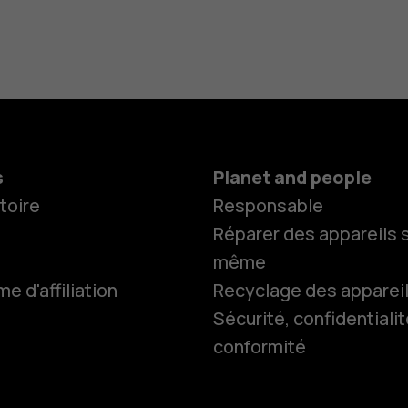
s
Planet and people
toire
Responsable
Réparer des appareils s
même
 d'affiliation
Recyclage des apparei
Sécurité, confidentialit
conformité
Smartphon